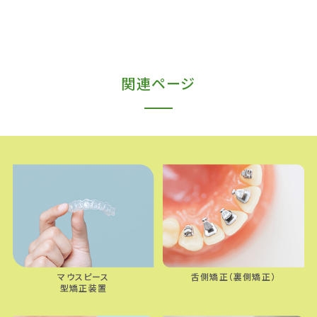
c
i
t
c
n
e
t
e
k
e
b
t
n
e
関連ページ
o
e
a
t
o
r
k
マウスピース
舌側矯正（裏側矯正）
型矯正装置