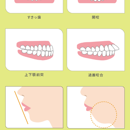
すきっ歯
開咬
上下顎前突
過蓋咬合