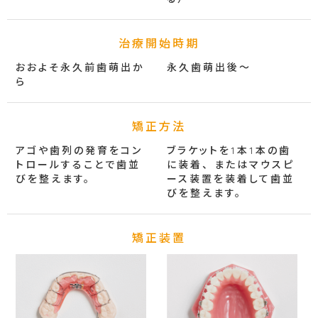
治療開始時期
おおよそ永久前歯萌出か
永久歯萌出後〜
ら
矯正方法
アゴや歯列の発育を
コン
ブラケットを1本1本の歯
トロールすることで歯並
に装着、
またはマウスピ
びを整えます。
ース装置を装着して
歯並
びを整えます。
矯正装置