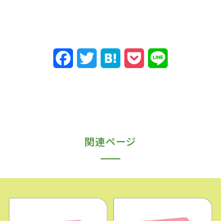
F
T
H
P
L
a
w
a
o
i
c
i
t
c
n
e
t
e
k
e
b
t
n
e
関連ページ
o
e
a
t
o
r
k