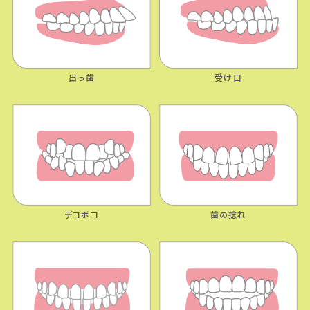
出っ歯
受け口
デコボコ
歯の捻れ